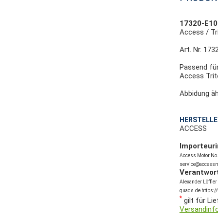
17320-E10-
Access / Tri
Art. Nr.
173
Passend für 
Access Trit
Abbidung äh
HERSTELLE
ACCESS
Importeuri
Access Motor No.2
service@access
Verantwort
Alexander Löffler
quads.de https:/
*
gilt für Li
Versandinf