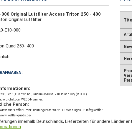
000 Original Luftfilter Access Triton 250 - 400
ton Original Luftfilter
Tite
20-E10-000
Art
.:
on Quad 250- 400
Gewi
nlich
Hers
Pro
RANGABEN:
Ver
Per
nformationen:
88, Sec.1, Guanxin Rd., Guanmiao Dist., 718 Tainan City (R.O.C.)
motorglobal.com WEEE-Nummer:
liche Person:
 Alexander Löffler GmbH Reutlinger Str. 90 72116 Mössingen DE info@loeffler-
/www.loeffler-quads.de/
eferungen innerhalb Deutschlands, Lieferzeiten für andere Länder en
ormationen