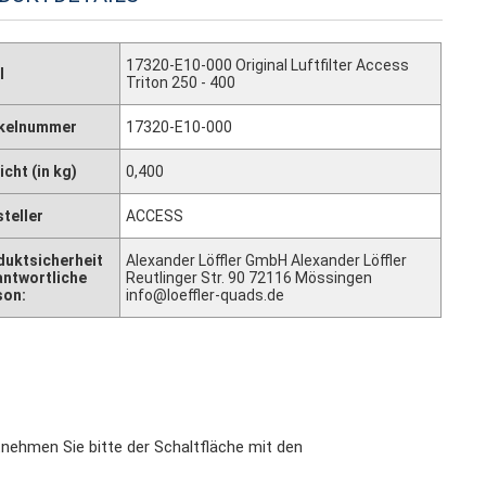
17320-E10-000 Original Luftfilter Access
l
Triton 250 - 400
ikelnummer
17320-E10-000
cht (in kg)
0,400
teller
ACCESS
duktsicherheit
Alexander Löffler GmbH Alexander Löffler
antwortliche
Reutlinger Str. 90 72116 Mössingen
son:
info@loeffler-quads.de
tnehmen Sie bitte der Schaltfläche mit den