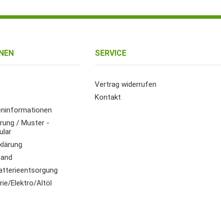
NEN
SERVICE
Vertrag widerrufen
Kontakt
ninformationen
rung / Muster -
ular
klärung
sand
atterieentsorgung
ie/Elektro/Altöl