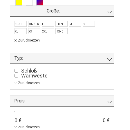
Größe:
35-39
KINDER
L
L KIN.
M
S
XL
XS
XXL
ONE
SIZE
Zurücksetzen
Typ:
Schloß
Warnweste
Zurücksetzen
Preis
0 €
0 €
Zurücksetzen