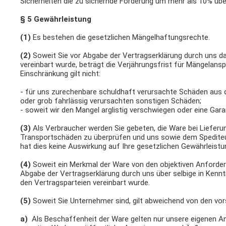
Sicherheiten die zu sichernde Forderung um mehr als 10% über
§ 5 Gewährleistung
(1)
Es bestehen die gesetzlichen Mängelhaftungsrechte.
(2)
Soweit Sie vor Abgabe der Vertragserklärung durch uns d
vereinbart wurde, beträgt die Verjährungsfrist für Mängelans
Einschränkung gilt nicht:
- für uns zurechenbare schuldhaft verursachte Schäden aus d
oder grob fahrlässig verursachten sonstigen Schäden;
- soweit wir den Mangel arglistig verschwiegen oder eine Ga
(3)
Als Verbraucher werden Sie gebeten, die Ware bei Lieferu
Transportschäden zu überprüfen und uns sowie dem Spediteu
hat dies keine Auswirkung auf Ihre gesetzlichen Gewährleist
(4)
Soweit ein Merkmal der Ware von den objektiven Anforderu
Abgabe der Vertragserklärung durch uns über selbige in Ken
den Vertragsparteien vereinbart wurde.
(5)
Soweit Sie Unternehmer sind, gilt abweichend von den vo
a)
Als Beschaffenheit der Ware gelten nur unsere eigenen An