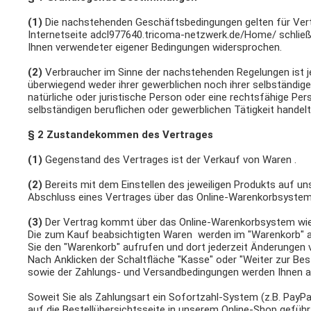
(1)
Die nachstehenden Geschäftsbedingungen gelten für Vertr
Internetseite adcl977640.tricoma-netzwerk.de/Home/ schließe
Ihnen verwendeter eigener Bedingungen widersprochen.
(2)
Verbraucher im Sinne der nachstehenden Regelungen ist je
überwiegend weder ihrer gewerblichen noch ihrer selbständige
natürliche oder juristische Person oder eine rechtsfähige Pe
selbständigen beruflichen oder gewerblichen Tätigkeit handelt
§ 2 Zustandekommen des Vertrages
(1)
Gegenstand des Vertrages ist der Verkauf von Waren .
(2)
Bereits mit dem Einstellen des jeweiligen Produkts auf un
Abschluss eines Vertrages über das Online-Warenkorbsystem
(3)
Der Vertrag kommt über das Online-Warenkorbsystem wie
Die zum Kauf beabsichtigten Waren werden im "Warenkorb" abg
Sie den "Warenkorb" aufrufen und dort jederzeit Änderungen
Nach Anklicken der Schaltfläche "Kasse" oder "Weiter zur Bes
sowie der Zahlungs- und Versandbedingungen werden Ihnen abs
Soweit Sie als Zahlungsart ein Sofortzahl-System (z.B. PayP
auf die Bestellübersichtsseite in unserem Online-Shop gefüh