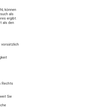
hl, können
rsuch als
es ergibt.
t als den
 vorsätzlich
gkeit
s Rechts
weit Sie
iche