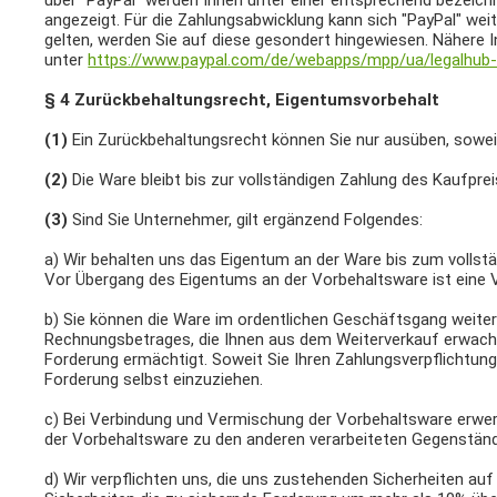
über "PayPal" werden Ihnen unter einer entsprechend bezeich
angezeigt. Für die Zahlungsabwicklung kann sich "PayPal" we
gelten, werden Sie auf diese gesondert hingewiesen. Nähere I
unter
https://www.paypal.com/de/webapps/mpp/ua/legalhub-f
§ 4 Zurückbehaltungsrecht
, Eigentumsvorbehalt
(1)
Ein Zurückbehaltungsrecht können Sie nur ausüben, sowei
(2)
Die Ware bleibt bis zur vollständigen Zahlung des Kaufpre
(3)
Sind Sie Unternehmer, gilt ergänzend Folgendes:
a) Wir behalten uns das Eigentum an der Ware bis zum vollst
Vor Übergang des Eigentums an der Vorbehaltsware ist eine V
b) Sie können die Ware im ordentlichen Geschäftsgang weiterve
Rechnungsbetrages, die Ihnen aus dem Weiterverkauf erwachse
Forderung ermächtigt. Soweit Sie Ihren Zahlungsverpflichtun
Forderung selbst einzuziehen.
c) Bei Verbindung und Vermischung der Vorbehaltsware erwe
der Vorbehaltsware zu den anderen verarbeiteten Gegenständ
d) Wir verpflichten uns, die uns zustehenden Sicherheiten auf 