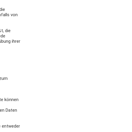
die
falls von
t, die
ede
übung ihrer
 zum
ste können
hen Daten
e entweder