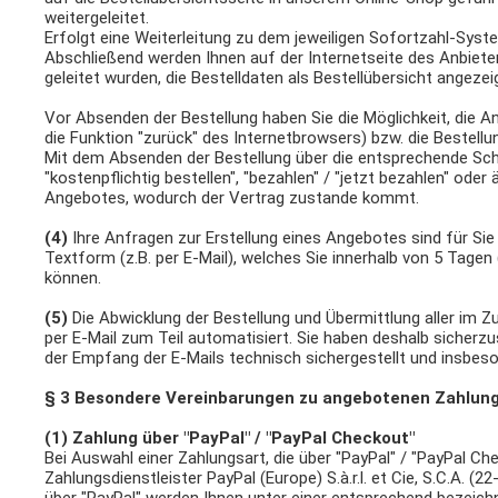
weitergeleitet.
Erfolgt eine Weiterleitung zu dem jeweiligen Sofortzahl-Syst
Abschließend werden Ihnen auf der Internetseite des Anbiet
geleitet wurden, die Bestelldaten als Bestellübersicht angezei
Vor Absenden der Bestellung haben Sie die Möglichkeit, die A
die Funktion "zurück" des Internetbrowsers) bzw. die Bestell
Mit dem Absenden der Bestellung über die entsprechende Schalt
"kostenpflichtig bestellen", "bezahlen" / "jetzt bezahlen" ode
Angebotes, wodurch der Vertrag zustande kommt.
(4)
Ihre Anfragen zur Erstellung eines Angebotes sind für Sie u
Textform (z.B. per E-Mail), welches Sie innerhalb von 5 Tage
können.
(5)
Die Abwicklung der Bestellung und Übermittlung aller im
per E-Mail zum Teil automatisiert. Sie haben deshalb sicherzus
der Empfang der E-Mails technisch sichergestellt und insbeso
§ 3 Besondere Vereinbarungen zu angebotenen Zahlun
(1)
Zahlung über "PayPal" / "PayPal Checkout"
Bei Auswahl einer Zahlungsart, die über "PayPal" / "PayPal C
Zahlungsdienstleister PayPal (Europe) S.à.r.l. et Cie, S.C.A. 