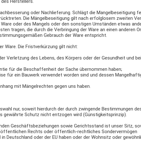
des Herstellers.
Nachbesserung oder Nachlieferung. Schlägt die Mangelbeseitigung fe
rücktreten. Die Mängelbeseitigung gilt nach erfolglosem zweiten Ve
er Ware oder des Mangels oder den sonstigen Umständen etwas ander
ten tragen, die durch die Verbringung der Ware an einen anderen Or
 bestimmungsgemäßen Gebrauch der Ware entspricht.
r Ware. Die Fristverkürzung gilt nicht:
er Verletzung des Lebens, des Körpers oder der Gesundheit und bei
rantie für die Beschaffenheit der Sache übernommen haben;
eise für ein Bauwerk verwendet worden sind und dessen Mangelhafti
menhang mit Mängelrechten gegen uns haben.
htswahl nur, soweit hierdurch der durch zwingende Bestimmungen de
 gewährte Schutz nicht entzogen wird (Günstigkeitsprinzip).
enden Geschäftsbeziehungen sowie Gerichtsstand ist unser Sitz, so
s öffentlichen Rechts oder öffentlich-rechtliches Sondervermögen
nd in Deutschland oder der EU haben oder der Wohnsitz oder gewöhnl