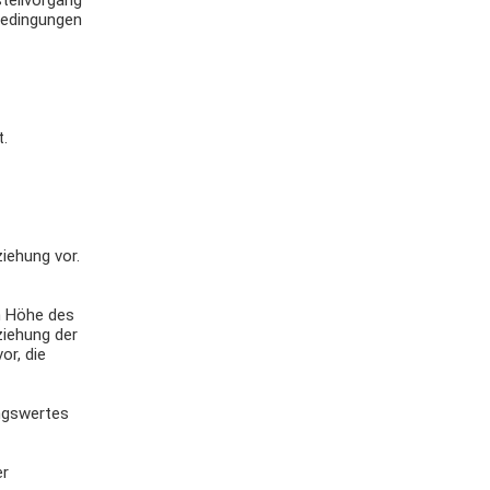
stellvorgang
sbedingungen
t.
iehung vor.
in Höhe des
ziehung der
or, die
ngswertes
er