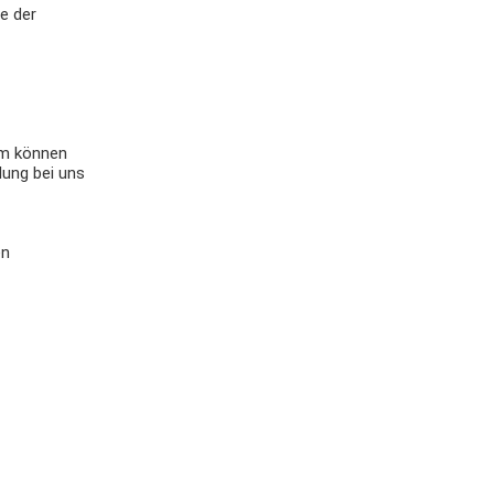
e der
tem können
lung bei uns
en