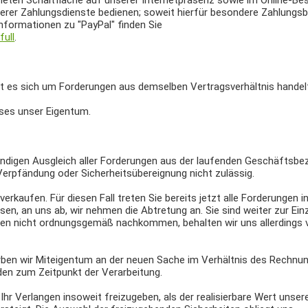
neten Schaltfläche auf unserer Internetpräsenz sowie im Online-Be
iterer Zahlungsdienste bedienen; soweit hierfür besondere Zahlung
nformationen zu "PayPal" finden Sie
ull
.
t es sich um Forderungen aus demselben Vertragsverhältnis handel
ises unser Eigentum.
ändigen Ausgleich aller Forderungen aus der laufenden Geschäftsbez
erpfändung oder Sicherheitsübereignung nicht zulässig.
rkaufen. Für diesen Fall treten Sie bereits jetzt alle Forderungen 
n, an uns ab, wir nehmen die Abtretung an. Sie sind weiter zur Ein
gen nicht ordnungsgemäß nachkommen, behalten wir uns allerdings v
rben wir Miteigentum an der neuen Sache im Verhältnis des Rechnu
en zum Zeitpunkt der Verarbeitung.
Ihr Verlangen insoweit freizugeben, als der realisierbare Wert unser