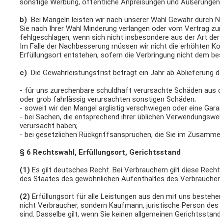
sonstige Werbung, öffentliche Anpreisungen und Äußerungen 
b)
Bei Mängeln leisten wir nach unserer Wahl Gewähr durch 
Sie nach Ihrer Wahl Minderung verlangen oder vom Vertrag zu
fehlgeschlagen, wenn sich nicht insbesondere aus der Art d
Im Falle der Nachbesserung müssen wir nicht die erhöhten Kos
Erfüllungsort entstehen, sofern die Verbringung nicht dem
c)
Die Gewährleistungsfrist beträgt ein Jahr ab Ablieferung de
- für uns zurechenbare schuldhaft verursachte Schäden aus d
oder grob fahrlässig verursachten sonstigen Schäden;
- soweit wir den Mangel arglistig verschwiegen oder eine Ga
- bei Sachen, die entsprechend ihrer üblichen Verwendungsw
verursacht haben;
- bei gesetzlichen Rückgriffsansprüchen, die Sie im Zusam
§ 6 Rechtswahl, Erfüllungsort, Gerichtsstand
(1)
Es gilt deutsches Recht. Bei Verbrauchern gilt diese Rec
des Staates des gewöhnlichen Aufenthaltes des Verbrauchers
(2)
Erfüllungsort für alle Leistungen aus den mit uns besteh
nicht Verbraucher, sondern Kaufmann, juristische Person de
sind. Dasselbe gilt, wenn Sie keinen allgemeinen Gerichtssta