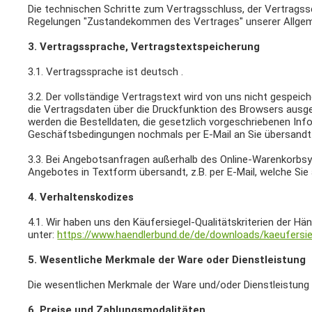
Die technischen Schritte zum Vertragsschluss, der Vertragss
Regelungen "Zustandekommen des Vertrages" unserer Allgeme
3. Vertragssprache, Vertragstextspeicherung
3.1. Vertragssprache ist deutsch .
3.2. Der vollständige Vertragstext wird von uns nicht gespei
die Vertragsdaten über die Druckfunktion des Browsers ausge
werden die Bestelldaten, die gesetzlich vorgeschriebenen In
Geschäftsbedingungen nochmals per E-Mail an Sie übersandt
3.3. Bei Angebotsanfragen außerhalb des Online-Warenkorbsy
Angebotes in Textform übersandt, z.B. per E-Mail, welche Sie
4. Verhaltenskodizes
4.1. Wir haben uns den Käufersiegel-Qualitätskriterien der 
unter:
https://www.haendlerbund.de/
de/downloads/kaeufersie
5. Wesentliche Merkmale der Ware oder Dienstleistung
Die wesentlichen Merkmale der Ware und/oder Dienstleistung f
6. Preise und Zahlungsmodalitäten