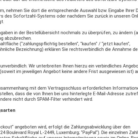
em, nehmen Sie dort die entsprechende Auswahl bzw. Eingabe Ihrer D
ers des Sofortzahl-Systems oder nachdem Sie zurück in unseren On
gt.
ngaben in der Bestellübersicht nochmals zu überprüfen, zu ändern (
ung abzubrechen.
fläche ("zahlungspflichtig bestellen", "kaufen" / "jetzt kaufen",
r ähnliche Bezeichnung) erklären Sie rechtsverbindlich die Annahme d
nverbindlich. Wir unterbreiten Ihnen hierzu ein verbindliches Angebo
n (soweit im jeweiligen Angebot keine andere Frist ausgewiesen ist)
 Zusammenhang mit dem Vertragsschluss erforderlichen Information
tellen, dass die von Ihnen bei uns hinterlegte E-Mail-Adresse zutref
ndere nicht durch SPAM-Filter verhindert wird.
gsarten
heckout" angeboten wird, erfolgt die Zahlungsabwicklung über den
(22-24 Boulevard Royal L-2449, Luxemburg; "PayPal"). Die einzelnen Za