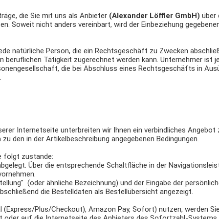
äge, die Sie mit uns als Anbieter
(Alexander Löffler GmbH)
über 
n. Soweit nicht anders vereinbart, wird der Einbeziehung gegebenen
de natürliche Person, die ein Rechtsgeschäft zu Zwecken abschließ
n beruflichen Tätigkeit zugerechnet werden kann. Unternehmer ist j
rsonengesellschaft, die bei Abschluss eines Rechtsgeschäfts in Aus
.
serer Internetseite unterbreiten wir Ihnen ein verbindliches Angebot
 zu den in der Artikelbeschreibung angegebenen Bedingungen.
 folgt zustande:
elegt. Über die entsprechende Schaltfläche in der Navigationslei
 vornehmen.
tellung" (oder ähnliche Bezeichnung) und der Eingabe der persönlic
chließend die Bestelldaten als Bestellübersicht angezeigt.
al (Express/Plus/Checkout), Amazon Pay, Sofort) nutzen, werden Si
rt oder auf die Internetseite des Anbieters des Sofortzahl-Systems