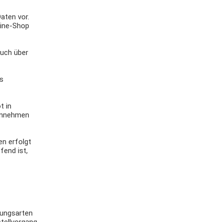
aten vor.
line-Shop
auch über
es
t in
 annehmen
en erfolgt
fend ist,
hlungsarten