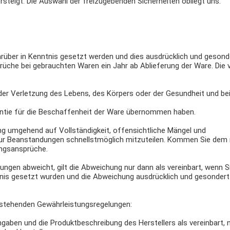
steigt. Die Auswahl der freizugebenden Sicherheiten obliegt uns.
arüber in Kenntnis gesetzt werden und dies ausdrücklich und gesond
prüche bei gebrauchten Waren ein Jahr ab Ablieferung der Ware. Die
er Verletzung des Lebens, des Körpers oder der Gesundheit und bei
rantie für die Beschaffenheit der Ware übernommen haben.
ng umgehend auf Vollständigkeit, offensichtliche Mängel und
r Beanstandungen schnellstmöglich mitzuteilen. Kommen Sie dem 
ungsansprüche.
ngen abweicht, gilt die Abweichung nur dann als vereinbart, wenn S
ntnis gesetzt wurden und die Abweichung ausdrücklich und gesonder
rstehenden Gewährleistungsregelungen:
gaben und die Produktbeschreibung des Herstellers als vereinbart, 