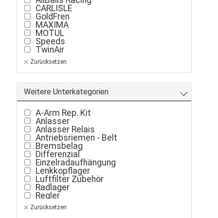
CARLISLE
GoldFren
MAXIMA
MOTUL
Speeds
TwinAir
Zurücksetzen
Weitere Unterkategorien
A-Arm Rep. Kit
Anlasser
Anlasser Relais
Antriebsriemen - Belt
Bremsbelag
Differenzial
Einzelradaufhängung
Lenkkopflager
Luftfilter Zubehör
Radlager
Regler
Spurstangen Kugelkopf
Zurücksetzen
Variomatikrollen