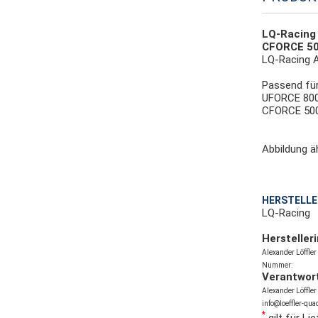
LQ-Racing
CFORCE 50
LQ-Racing 
Passend fü
UFORCE 800
CFORCE 500
Abbildung ä
HERSTELLE
LQ-Racing
Hersteller
Alexander Löffle
Nummer:
Verantwort
Alexander Löffle
info@loeffler-qua
*