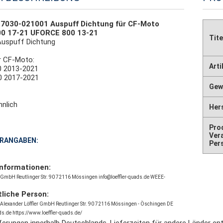
 7030-021001 Auspuff Dichtung für CF-Moto
0 17-21 UFORCE 800 13-21
Tite
Auspuff Dichtung
r CF-Moto:
Art
 2013-2021
 2017-2021
Gewi
hnlich
Hers
Pro
Ver
RANGABEN:
Per
informationen:
r GmbH Reutlinger Str. 90 72116 Mössingen info@loeffler-quads.de WEEE-
liche Person:
r Alexander Löffler GmbH Reutlinger Str. 90 72116 Mössingen - Öschingen DE
ds.de https://www.loeffler-quads.de/