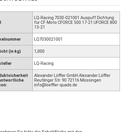
LQ-Racing 7030-021001 Auspuff Dichtung
l
für CF-Moto CFORCE 500 17-21 UFORCE 800
13-21
ikelnummer
LQ7030021001
cht (in kg)
1,000
teller
LQ-Racing
duktsicherheit
Alexander Löffler GmbH Alexander Löffler
antwortliche
Reutlinger Str. 90 72116 Mössingen
son:
info@loeffler-quads.de