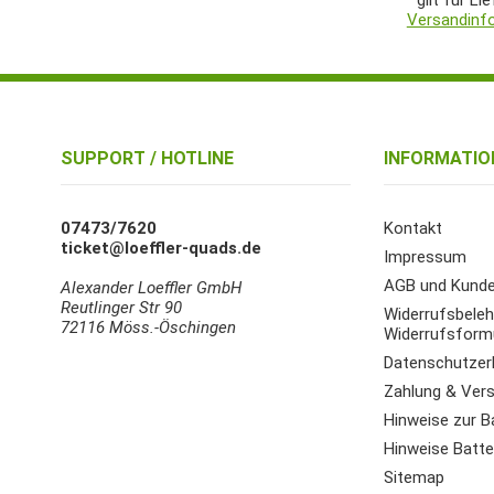
gilt für Li
Versandinf
SUPPORT / HOTLINE
INFORMATIO
07473/7620
Kontakt
ticket@loeffler-quads.de
Impressum
AGB und Kunde
Alexander Loeffler GmbH
Reutlinger Str 90
Widerrufsbeleh
72116 Möss.-Öschingen
Widerrufsform
Datenschutzer
Zahlung & Ver
Hinweise zur B
Hinweise Batter
Sitemap