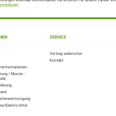
eferungen innerhalb Deutschlands, Lieferzeiten für andere Länder en
ormationen
NEN
SERVICE
Vertrag widerrufen
Kontakt
ninformationen
rung / Muster -
ular
klärung
sand
atterieentsorgung
ie/Elektro/Altöl