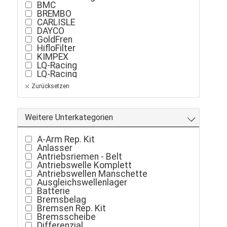
BMC
BREMBO
CARLISLE
DAYCO
GoldFren
HifloFilter
KIMPEX
LQ-Racing
LQ-Racing
MAXIMA
Zurücksetzen
MOTUL
Moto-Master
NG Brake
TwinAir
Weitere Unterkategorien
A-Arm Rep. Kit
Anlasser
Antriebsriemen - Belt
Antriebswelle Komplett
Antriebswellen Manschette
Ausgleichswellenlager
Batterie
Bremsbelag
Bremsen Rep. Kit
Bremsscheibe
Differenzial