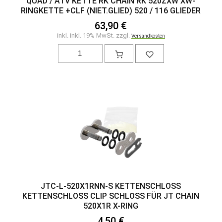
QUAD / ATV KETTE RK CHAIN RK 520ZXW XW-
RINGKETTE +CLF (NIET.GLIED) 520 / 116 GLIEDER
63,90 €
inkl. inkl. 19% MwSt. zzgl.
Versandkosten
JTC-L-520X1RNN-S KETTENSCHLOSS K
ETTENSCHLOSS CLIP SCHLOSS FÜR JT CHAIN 5
20X1R X-RING
4,50 €