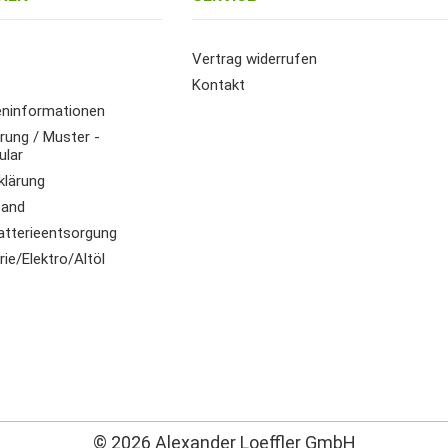
Vertrag widerrufen
Kontakt
ninformationen
rung / Muster -
ular
klärung
sand
atterieentsorgung
ie/Elektro/Altöl
© 2026 Alexander Loeffler GmbH