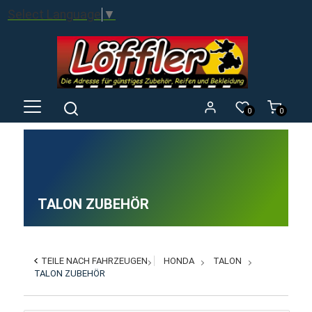
Select Language
▼
0
0
TALON ZUBEHÖR
TEILE NACH FAHRZEUGEN
HONDA
TALON
TALON ZUBEHÖR