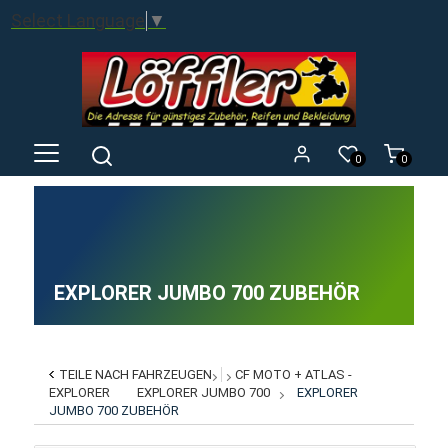
Select Language
▼
0
0
EXPLORER JUMBO 700 ZUBEHÖR
TEILE NACH FAHRZEUGEN
CF MOTO + ATLAS -
EXPLORER
EXPLORER JUMBO 700
EXPLORER
JUMBO 700 ZUBEHÖR