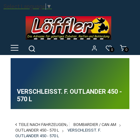
Select Language
▼
0
0
VERSCHLEISST. F. OUTLANDER 450 - 5
70 L
TEILE NACH FAHRZEUGEN
BOMBARDIER / CAN AM
OUTLANDER 450 - 570 L
VERSCHLEISST. F. O
UTLANDER 450 - 570 L