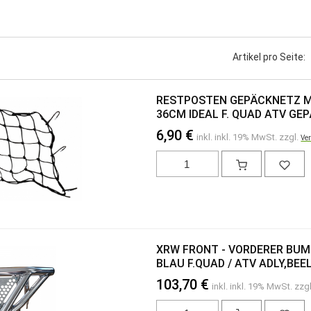
Artikel pro Seite:
RESTPOSTEN GEPÄCKNETZ M
36CM IDEAL F. QUAD ATV G
6,90 €
inkl. inkl. 19% MwSt. zzgl.
Ve
XRW FRONT - VORDERER BUMP
BLAU F.QUAD / ATV ADLY,BEE
103,70 €
inkl. inkl. 19% MwSt. zzg