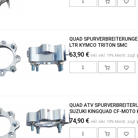
QUAD SPURVERBREITERUNGEN
LTR KYMCO TRITON SMC
63,90 €
inkl. inkl. 19% MwSt. zzgl.
QUAD ATV SPURVERBREITERU
SUZUKI KINGQUAD CF-MOTO
74,90 €
inkl. inkl. 19% MwSt. zzgl.