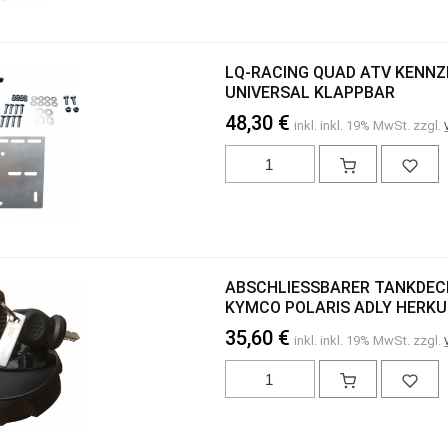
LQ-RACING QUAD ATV KENNZ
UNIVERSAL KLAPPBAR
48,30 €
inkl. inkl. 19% MwSt. zzgl.
ABSCHLIESSBARER TANKDECK
KYMCO POLARIS ADLY HERKU
35,60 €
inkl. inkl. 19% MwSt. zzgl.